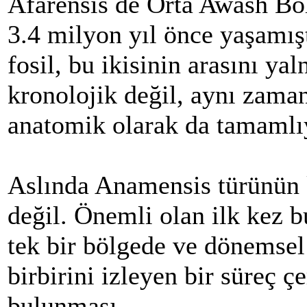
Afarensis de Orta Awash Bö
3.4 milyon yıl önce yaşamışt
fosil, bu ikisinin arasını yal
kronolojik değil, aynı zama
anatomik olarak da tamamlı
Aslında Anamensis türünün 
değil. Önemli olan ilk kez b
tek bir bölgede ve dönemsel
birbirini izleyen bir süreç ç
bulunması.