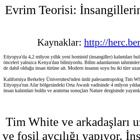
Evrim Teorisi: İnsangilleri
Kaynaklar:
http://herc.be
Etiyopya'da 4,2 milyon yıllık yeni hominid (insangiller) kalıntıları bu
önceleri yalnızca Kenya'dan biliniyordu. Bilim adamlarının tahminler
de dahil olduğu insan türüne ait. Modern insanın soyu bu iki türe uza
Kaliforniya Berkeley Üniversitesi'nden ünlü paleoantropolog Tim Whi
Etiyopya'nın Afar bölgesindeki Orta Awash vadisinde 4 milyon yıldan
insan kalıntıları buldu ve aratırma sonuçları Nature dergisinde yayı
Tim White ve arkadaşları uz
ve fosil avcılığı yapıyor. İn