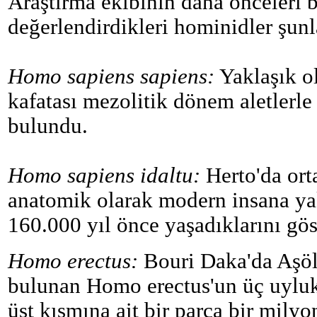
Araştırma ekibinin daha önceleri
değerlendirdikleri hominidler şun
Homo sapiens sapiens:
Yaklaşık ol
kafatası mezolitik dönem aletlerle
bulundu.
Homo sapiens idaltu:
Herto'da orta
anatomik olarak modern insana ya
160.000 yıl önce yaşadıklarını gös
Homo erectus:
Bouri Daka'da Aşölye
bulunan Homo erectus'un üç uyluk
üst kısmına ait bir parça bir milyo