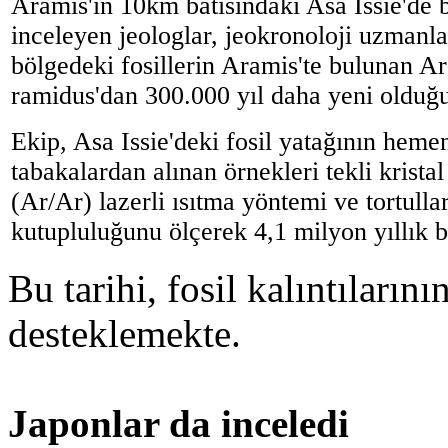
Aramis'in 10km batısındaki Asa Issie'de 
inceleyen jeologlar, jeokronoloji uzmanla
bölgedeki fosillerin Aramis'te bulunan Ar
ramidus'dan 300.000 yıl daha yeni olduğu
Ekip, Asa Issie'deki fosil yatağının heme
tabakalardan alınan örnekleri tekli krista
(Ar/Ar) lazerli ısıtma yöntemi ve tortull
kutupluluğunu ölçerek 4,1 milyon yıllık bi
Bu tarihi, fosil kalıntıların
desteklemekte.
Japonlar da inceledi