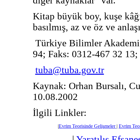
diğer kaynaklar" var.
Kitap büyük boy, kuşe kâğıd
basılmış, az ve öz ve anlaşıl
Türkiye Bilimler Akademis
94; Faks: 0312-467 32 13;
tuba@tuba.gov.tr
Kaynak: Orhan Bursalı, C
10.08.2002
İlgili Linkler:
|
Evrim Teorisinde Gelişmeler
|
Evrim Teo
|
Yaratılış Efsane