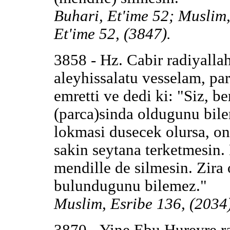
Buhari, Et'ime 52; Muslim
Et'ime 52, (3847).
3858 - Hz. Cabir radiyallah
aleyhissalatu vesselam, pa
emretti ve dedi ki: "Siz, b
(parca)sinda oldugunu bile
lokmasi dusecek olursa, onu
sakin seytana terketmesin.
mendille de silmesin. Zira
bulundugunu bilemez."
Muslim, Esribe 136, (2034)