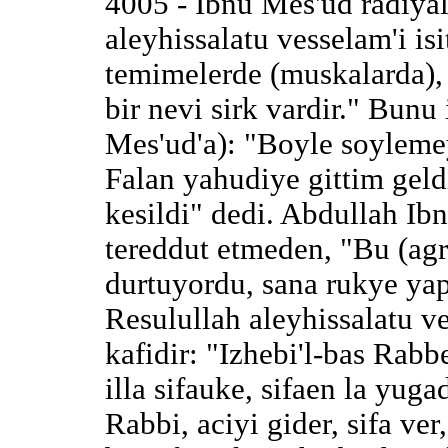
4005 - Ibnu Mes'ud radiyal
aleyhissalatu vesselam'i is
temimelerde (muskalarda),
bir nevi sirk vardir." Bunu 
Mes'ud'a): "Boyle soyleme
Falan yahudiye gittim gel
kesildi" dedi. Abdullah Ib
tereddut etmeden, "Bu (agri
durtuyordu, sana rukye ya
Resulullah aleyhissalatu v
kafidir: "Izhebi'l-bas Rabbe
illa sifauke, sifaen la yug
Rabbi, aciyi gider, sifa ver