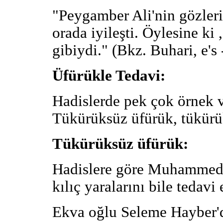
"Peygamber Ali'nin gözler
orada iyileşti. Öylesine ki
gibiydi." (Bkz. Buhari, e's
Üfürükle Tedavi:
Hadislerde pek çok örnek ver
Tükürüksüz üfürük, tükürü
Tükürüksüz üfürük:
Hadislere göre Muhammed, b
kılıç yaralarını bile tedav
Ekva oğlu Seleme Hayber'd