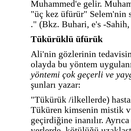
Muhammed'e gelir. Muhamm
"üç kez üfürür" Selem'nin s
." (Bkz. Buhari, e's -Sahih
Tükürüklü üfürük
Ali'nin gözlerinin tedavis
olayda bu yöntem uygulanı
yöntemi çok geçerli ve yay
şunları yazar:
"Tükürük /ilkellerde) hastal
Tüküren kimsenin mistik v
geçirdiğine inanılır. Ayrıc
yerlerde, kötülüğü uzaklaştı