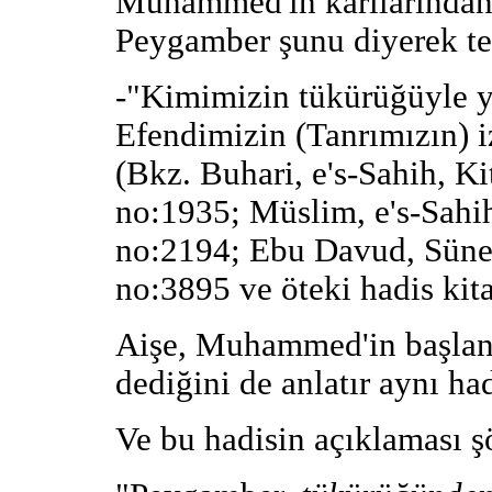
Muhammed'in karılarından 
Peygamber şunu diyerek te
-"Kimimizin tükürüğüyle y
Efendimizin (Tanrımızın) i
(Bkz. Buhari, e's-Sahih, Ki
no:1935; Müslim, e's-Sahih
no:2194; Ebu Davud, Sünen
no:3895 ve öteki hadis kita
Aişe, Muhammed'in başlang
dediğini de anlatır aynı had
Ve bu hadisin açıklaması şö