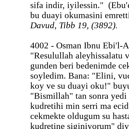
sifa indir, iyilessin." (Eb
bu duayi okumasini emretti
Davud, Tibb 19, (3892).
4002 - Osman Ibnu Ebi'l-As
"Resulullah aleyhissalatu
gunden beri bedenimde ce
soyledim. Bana: "Elini, vu
koy ve su duayi oku!" buyu
"Bismillah" tan sonra yedi 
kudretihi min serri ma eci
cekmekte oldugum su hastal
kudretine siginiyorum" diy