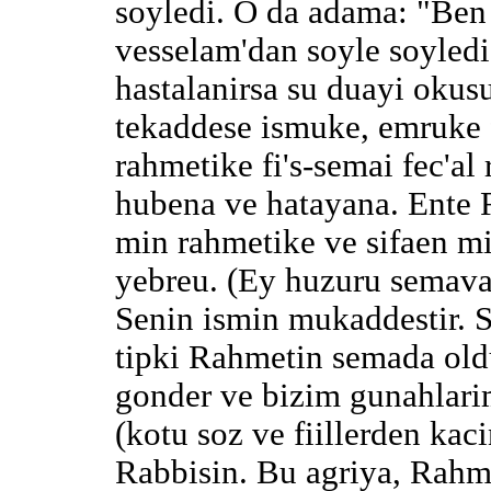
soyledi. O da adama: "Ben 
vesselam'dan soyle soyledi
hastalanirsa su duayi okusu
tekaddese ismuke, emruke f
rahmetike fi's-semai fec'al 
hubena ve hatayana. Ente 
min rahmetike ve sifaen min
yebreu. (Ey huzuru semava
Senin ismin mukaddestir. S
tipki Rahmetin semada old
gonder ve bizim gunahlarim
(kotu soz ve fiillerden kac
Rabbisin. Bu agriya, Rahme