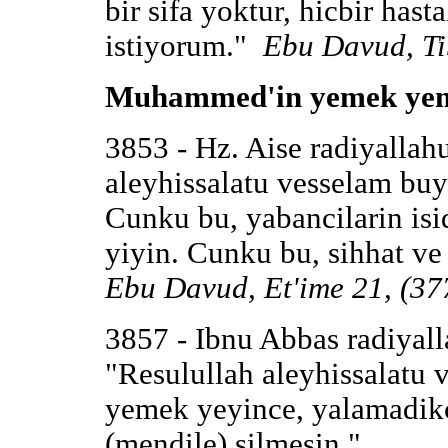
bir sifa yoktur, hicbir hast
istiyorum."
Ebu Davud, Ti
Muhammed'in yemek yeme
3853 - Hz. Aise radiyallah
aleyhissalatu vesselam buy
Cunku bu, yabancilarin isid
yiyin. Cunku bu, sihhat ve 
Ebu Davud, Et'ime 21, (37
3857 - Ibnu Abbas radiyal
"Resulullah aleyhissalatu 
yemek yeyince, yalamadikc
(mendile) silmesin."