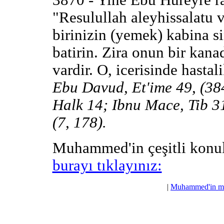
3870 - Yine Ebu Hureyre ra
"Resulullah aleyhissalatu 
birinizin (yemek) kabina s
batirin. Zira onun bir kana
vardir. O, icerisinde hasta
Ebu Davud, Et'ime 49, (384
Halk 14; Ibnu Mace, Tib 31
(7, 178).
Muhammed'in çeşitli konula
burayı tıklayınız:
|
Muhammed'in mu