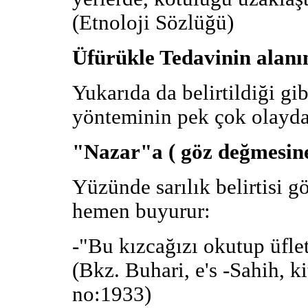
(Etnoloji Sözlüğü)
Üfürükle Tedavinin alanın
Yukarıda da belirtildiği gib
yönteminin pek çok olayda k
"Nazar"a ( göz değmesine
Yüzünde sarılık belirtisi
hemen buyurur:
-"Bu kızcağızı okutup üfle
(Bkz. Buhari, e's -Sahih, ki
no:1933)