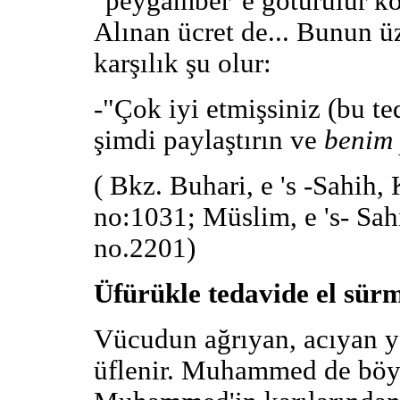
"peygamber"e götürülür kon
Alınan ücret de... Bunun 
karşılık şu olur:
-"Çok iyi etmişsiniz (bu te
şimdi paylaştırın ve
benim 
( Bkz. Buhari, e 's -Sahih, 
no:1031; Müslim, e 's- Sah
no.2201)
Üfürükle tedavide el sür
Vücudun ağrıyan, acıyan y
üflenir. Muhammed de böyl