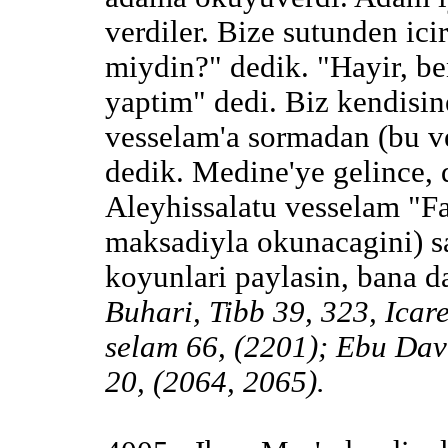
verdiler. Bize sutunden ici
miydin?" dedik. "Hayir, b
yaptim" dedi. Biz kendisin
vesselam'a sormadan (bu v
dedik. Medine'ye gelince,
Aleyhissalatu vesselam "Fa
maksadiyla okunacagini) sa
koyunlari paylasin, bana da
Buhari, Tibb 39, 323, Icar
selam 66, (2201); Ebu Davu
20, (2064, 2065).