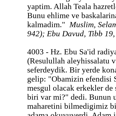
yaptim. Allah Teala hazretl
Bunu ehlime ve baskalarin
kalmadim."
Muslim, Selam
942); Ebu Davud, Tibb 19, 
4003 - Hz. Ebu Sa'id radiya
(Resulullah aleyhissalatu v
seferdeydik. Bir yerde kon
gelip: "Obamizin efendisi S
mesgul olacak erkekler de 
biri var mi?" dedi. Bunun
maharetini bilmedigimiz bi
adama okuyuverdi. Adam iy