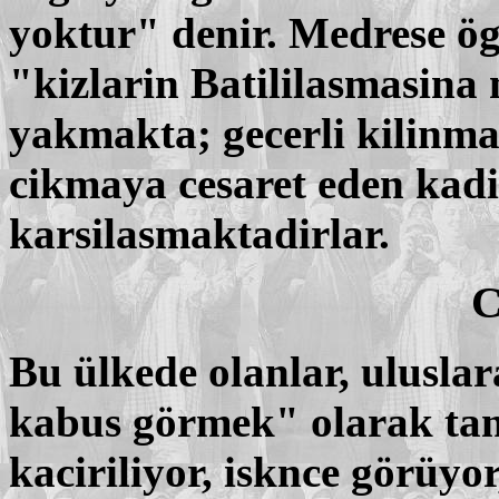
yoktur" denir. Medrese ögr
"kizlarin Batililasmasina 
yakmakta; gecerli kilinmay
cikmaya cesaret eden kadin
karsilasmaktadirlar.
C
Bu ülkede olanlar, ulusla
kabus görmek" olarak tan
kaciriliyor, isknce görüyo