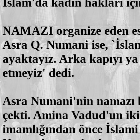
İslam'da kadın hakları iç
NAMAZI organize eden esk
Asra Q. Numani ise, `İsla
ayaktayız. Arka kapıyı ya 
etmeyiz' dedi.
Asra Numani'nin namazı ba
çekti. Amina Vadud'un iki
imamlığından önce İslami