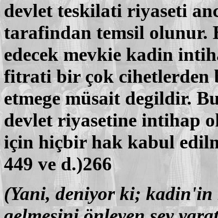
devlet teskilati riyaseti a
tarafindan temsil olunur. B
edecek mevkie kadin inti
fitrati bir çok cihetlerden
etmege müsait degildir. B
devlet riyasetine intihap
için hiçbir hak kabul edilm
449 ve d.)266
(Yani, deniyor ki; kadin'in
gelmesini önleyen sey yarati