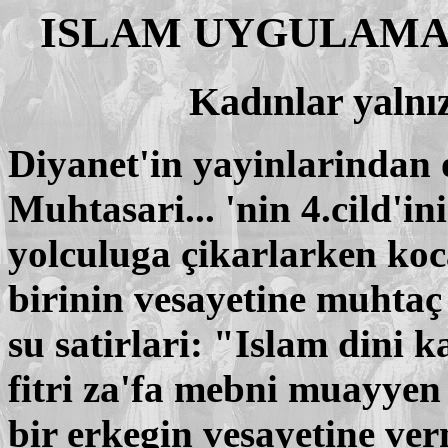
ISLAM UYGULAMA
Kadınlar yalnı
Diyanet'in yayinlarindan 
Muhtasari... 'nin 4.cild'i
yolculuga çikarlarken koc
birinin vesayetine muhtaç 
su satirlari: "Islam dini k
fitri za'fa mebni muayye
bir erkegin vesayetine verm