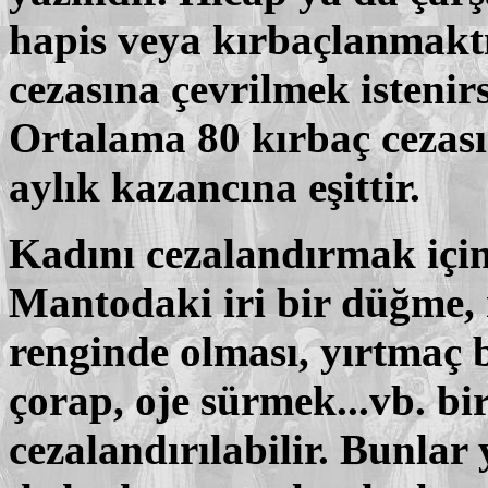
hapis veya kırbaçlanmaktı
cezasına çevrilmek istenir
Ortalama 80 kırbaç cezasın
aylık kazancına eşittir.
Kadını cezalandırmak için
Mantodaki iri bir düğme,
renginde olması, yırtmaç 
çorap, oje sürmek...vb. b
cezalandırılabilir. Bunla