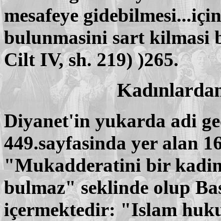
mesafeye gidebilmesi...iç
bulunmasini sart kilmasi b
Cilt IV, sh. 219) )265.
Kadınlardan
Diyanet'in yukarda adi geç
449.sayfasinda yer alan 16
"Mukadderatini bir kadini
bulmaz" seklinde olup Bas
içermektedir: "Islam huk