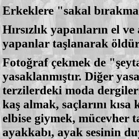
Erkeklere "sakal bırakmak
Hırsızlık yapanların el ve 
yapanlar taşlanarak öldü
Fotoğraf çekmek de "şeytan
yasaklanmıştır. Diğer yas
terzilerdeki moda dergile
kaş almak, saçlarını kısa 
elbise giymek, mücevher t
ayakkabı, ay
a
k sesinin du