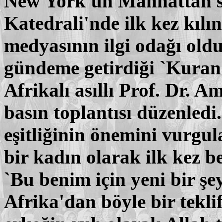
New York'un Manhattan s
Katedrali'nde ilk kez kı
medyasının ilgi odağı old
gündeme getirdiği `Kuran 
Afrikalı asıllı Prof. Dr. 
basın toplantısı düzenledi
eşitliğinin önemini vurg
bir kadın olarak ilk kez b
`Bu benim için yeni bir şe
Afrika'dan böyle bir tekli