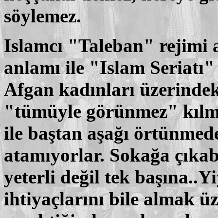
söylemez.
Islamcı "Taleban" rejimi 
anlamı ile "Islam Seriatı
Afgan kadınları üzerindeki
"tümüyle görünmez" kılma
ile baştan aşağı örtünmed
atamıyorlar. Sokağa çıkabi
yeterli değil tek başına..Y
ihtiyaçlarını bile almak ü