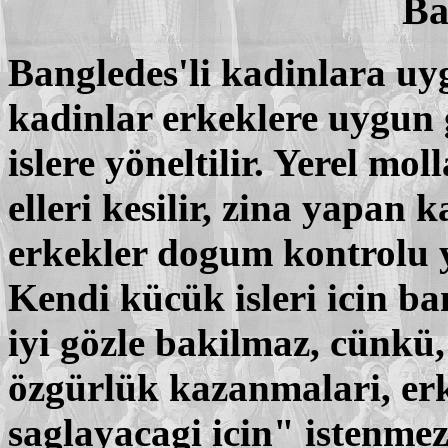
Ba
Bangledes'li kadinlara uy
kadinlar erkeklere uygun 
islere yöneltilir. Yerel moll
elleri kesilir, zina yapan 
erkekler dogum kontrolu y
Kendi kücük isleri icin ba
iyi gözle bakilmaz, cünkü
özgürlük kazanmalari, erk
saglayacagi icin" istenme