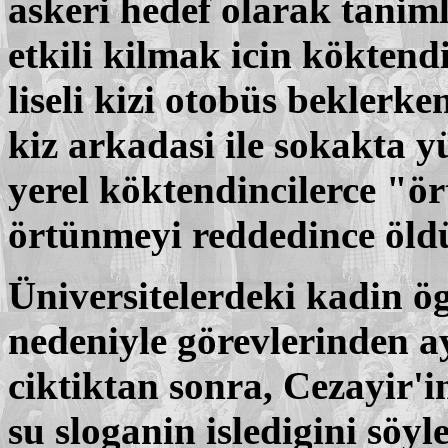
askeri hedef olarak tanim
etkili kilmak icin köktendi
liseli kizi otobüs beklerke
kiz arkadasi ile sokakta yü
yerel köktendincilerce "ö
örtünmeyi reddedince öld
Üniversitelerdeki kadin ög
nedeniyle görevlerinden ay
ciktiktan sonra, Cezayir'i
su sloganin isledigini söy