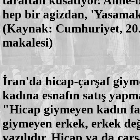
taraftan kusatiyor. Anne-
hep bir agizdan, 'Yasamak 
(Kaynak: Cumhuriyet, 20.
makalesi)
İran'da hicap-çarşaf giy
kadına esnafın satış yapm
"Hicap giymeyen kadın fa
giymeyen erkek, erkek değ
yazılıdır. Hicap ya da çar