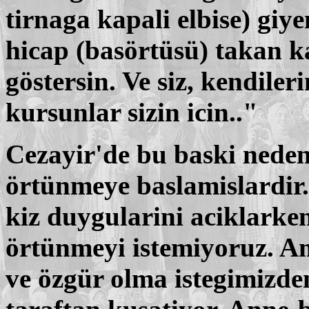
tirnaga kapali elbise) giye
hicap (basörtüsü) takan k
göstersin. Ve siz, kendiler
kursunlar sizin icin.."
Cezayir'de bu baski neden
örtünmeye baslamislardir
kiz duygularini aciklarke
örtünmeyi istemiyoruz. A
ve özgür olma istegimizde