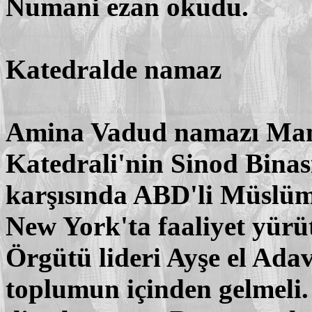
Numani ezan okudu.
Katedralde namaz
Amina Vadud namazı Manh
Katedrali'nin Sinod Binası
karşısında ABD'li Müslüma
New York'ta faaliyet yürü
Örgütü lideri Ayşe el Adav
toplumun içinden gelmeli.