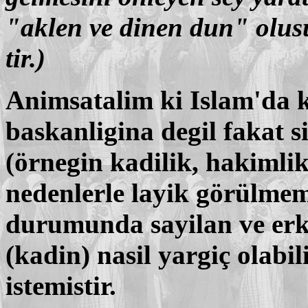
"aklen ve dinen dun" olusud
tir.)
Animsatalim ki Islam'da k
baskanligina degil fakat si
(örnegin kadilik, hakimli
nedenlerle layik görülmem
durumunda sayilan ve erk
(kadin) nasil yargiç olab
istemistir.