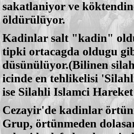
sakatlaniyor ve köktendinc
öldürülüyor.
Kadinlar salt "kadin" oldu
tipki ortacagda oldugu gi
düsünülüyor.(Bilinen silah
icinde en tehlikelisi 'Sila
ise Silahli Islamci Hareke
Cezayir'de kadinlar örtünm
Grup, örtünmeden dolasan