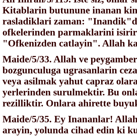
Kitablarin butunune inanan kims
rasladiklari zaman: "Inandik"der
ofkelerinden parmaklarini isirir
"Ofkenizden catlayin". Allah kal
Maide/5/33. Allah ve peygamber
bozgunculuga ugrasanlarin cez
veya asilmak yahut capraz olara
yerlerinden surulmektir. Bu on
rezilliktir. Onlara ahirette buyu
Maide/5/35. Ey Inananlar! Allah
arayin, yolunda cihad edin ki ku