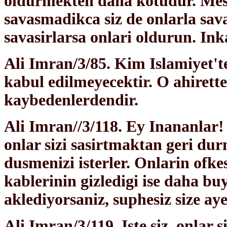
oldurmekten daha kotudur. Mes
savasmadikca siz de onlarla sav
savasirlarsa onlari oldurun. Ink
Ali Imran/3/85. Kim Islamiyet't
kabul edilmeyecektir. O ahirette
kaybedenlerdendir.
Ali Imran//3/118. Ey Inananlar!
onlar sizi sasirtmaktan geri dur
dusmenizi isterler. Onlarin ofke
kablerinin gizledigi ise daha bu
aklediyorsaniz, suphesiz size aye
Ali Imran/3/119. Iste siz, onlar 