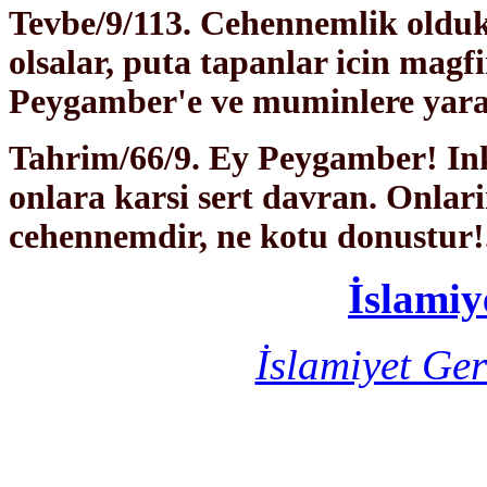
Tevbe/9/113. Cehennemlik oldukl
olsalar, puta tapanlar icin magf
Peygamber'e ve muminlere yar
Tahrim/66/9. Ey Peygamber! Inka
onlara karsi sert davran. Onlar
cehennemdir, ne kotu donustur!.
İslamiy
İslamiyet Ger